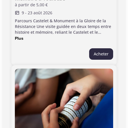
à partir de
5,00 €
9
-
23 août 2026
Parcours Castelet & Monument à la Gloire de la
Résistance Une visite guidée en deux temps entre
histoire et mémoire, reliant le Castelet et le
Monument à la Gloire de la Résistance pour
Plus
comprendre la Seconde Guerre mondiale à
Toulouse, l’Occupation et ses enjeux mémoriels.
Acheter
Informations pratiques: > Durée: 2h00 > Jauge
limitée à 20 participants > À partir de 12 ans >
Ponctualité requise. Les visites commencent à
l'heure. > Point de rendez-vous départ visite : Le
Castelet > Ce billet inclut l'entrée aux monuments