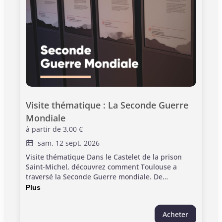
Visite thématique : La Seconde Guerre 
Mondiale
à partir de
3,00 €
sam. 12 sept. 2026
Visite thématique Dans le Castelet de la prison
Saint-Michel, découvrez comment Toulouse a
traversé la Seconde Guerre mondiale. De
l'oppression du régime de Vichy à l’occupation
Plus
nazie, la visite retrace les conditions de détention
des résistants, les actes de solidarité et
Acheter
l'engagement de figures oubliées. À travers