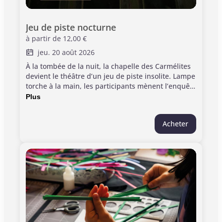
Jeu de piste nocturne
à partir de
12,00 €
jeu. 20 août 2026
À la tombée de la nuit, la chapelle des Carmélites
devient le théâtre d’un jeu de piste insolite. Lampe
torche à la main, les participants mènent l’enquête
en équipe pour résoudre le mystère de sa
Plus
construction. Énigmes, observation et découverte
rythment ce parcours ludique et immersif.
Acheter
Informations pratiques : > Durée : 01h30 > A partir
de 12 ans (présence obligatoire d'un adulte - pas
plus de 2 enfants par adulte) > Ponctualité
requise; les portes fermeront à l'heure, juste avant
le début du jeu. > Billetterie en ligne obligatoire
Entrée au monument incluse