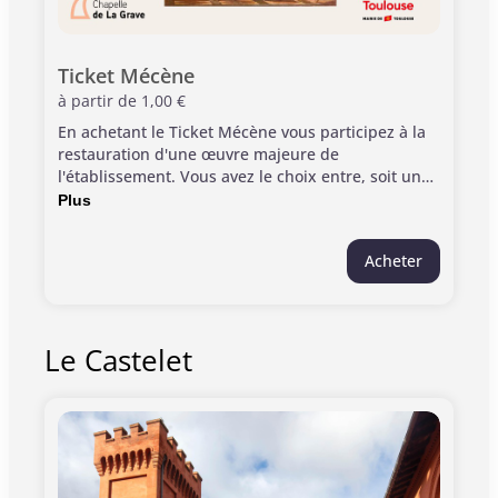
Ticket Mécène
à partir de
1,00 €
En achetant le Ticket Mécène vous participez à la
restauration d'une œuvre majeure de
l'établissement. Vous avez le choix entre, soit un
montant fixe de 2, 5 ou 10 euros soit un montant
Plus
libre. Nous vous alertons sur le fait qu'aucun reçu
fiscal ne sera édité pour ces dons via le ticket
Acheter
mécène. Le ticket mécène ne fait pas office de
billet d'entrée.
Le Castelet