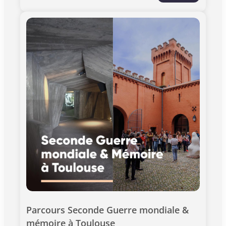
témoignages et archives interactives, ce parcours
sensible met en lumière la richesse et la diversité
des résistances. Une immersion forte en mémoire
d’un passé qui nous oblige. Informations
pratiques: > Durée: 1h00 > Jauge limitée à 20
participants > À partir de 12 ans > Ponctualité
requise. Les visites commencent à l'heure. > Ce
billet inclut l'entrée au monument
Parcours Seconde Guerre mondiale & 
mémoire à Toulouse