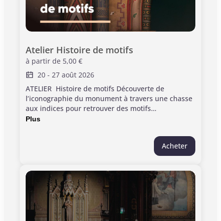
Atelier Histoire de motifs
à partir de
5,00 €
20
-
27 août 2026
ATELIER Histoire de motifs Découverte de
l’iconographie du monument à travers une chasse
aux indices pour retrouver des motifs
symboliques, avant de créer son propre vitrail en
Plus
papier de soie. Informations pratiques : > Durée :
1h30 > Jauge limitée à 10 participants > Enfants à
Acheter
partir de 6 ans ; présence obligatoire d'un adulte
accompagnant, ce dernier en gratuité >
Ponctualité requise. Les visites commencent à
l'heure. > Achat et réservation en ligne obligatoire;
pas de billetterie sur place. L'entrée au monument
est incluse dans le prix de ce billet.