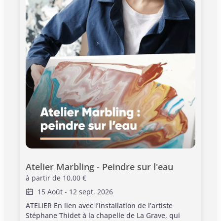
accompagnés, sur réservation. Profitez de la
gratuité d'entrée dans les musées et monuments
de Toulouse avec le Pass Tourisme. Pass Toulouse
+: afin de valider ce billet, merci de vous présenter
à l’accueil du site.
Atelier Marbling - Peindre sur l'eau
à partir de
10,00 €
15 Août
-
12 sept. 2026
ATELIER En lien avec l’installation de l’artiste
Stéphane Thidet à la chapelle de La Grave, qui