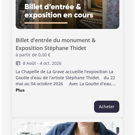
Billet d'entrée du monument & 
Exposition Stéphane Thidet
à partir de
0,00 €
8 Août
-
4 oct. 2026
La Chapelle de La Grave accueille l'exposition La
Goutte d'eau de l'artiste Stéphane Thidet. du 22
mai au 04 octobre 2026 Avec La Goutte d’eau,
l’artiste imagine une installation monumentale
Plus
spécialement conçue pour ce lieu emblématique
du paysage toulousain. Vous pourrez également
Acheter
admirer l'architecture et la décoration
exceptionnelle de ce lieu. Groupes de plus de 10
participants, réservation obligatoire. Contactez-
nous Monument ouvert de mardi à dimanche, de
11h00 à 18h00. Le mardi est dédié aux groupes