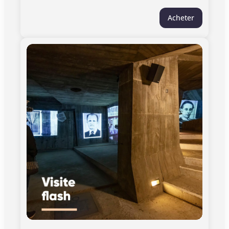
mélangent pour créer un cheminement sensoriel.
Acheter
Un parcours qui, réalisé en sous-terrain, vise à
représenter les actions de la Résistance, dans
l’ombre, cachée, telles les « racines de la Liberté ».
Informations pratiques : > Ce billet est valable
pour une visite libre pour le jour indiqué sur votre
billet. > Ouvert samedis et dimanches de 11h à
18h (dernière entrée à 17h). > Lieu de la visite :
allées Frédéric Mistral, 31000 Toulouse. > Le
monument ne dispose pas, à ce jour,
d'aménagements permettant l'accès aux
personnes à mobilité réduite. > Pour les groupes
de plus de 10 participants, la réservation au
préalable est obligatoire. Contactez-nous.