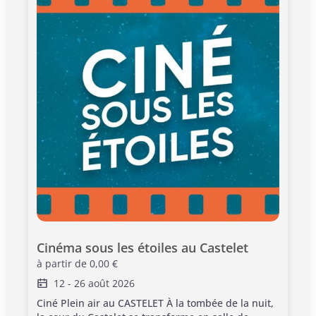
enfants avec la présence d'un adulte
accompagnant sur site, sur la durée de l'atelier. >
Ponctualité requise. Les visites commencent à
l'heure, tout retard sera de la responsabilité du
visiteur. Entrée au monument incluse dans le billet
Il n'est pas nécessaire d'acheter un billet pour
l'adulte accompagnant.
Cinéma sous les étoiles au Castelet
à partir de
0,00 €
12
-
26 août 2026
Ciné Plein air au CASTELET À la tombée de la nuit,