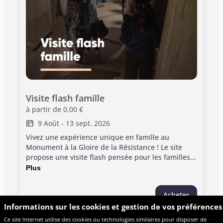
Visite flash famille
à partir de
0,00 €
9 Août
-
13 sept. 2026
Vivez une expérience unique en famille au
Monument à la Gloire de la Résistance ! Le site
propose une visite flash pensée pour les familles
et les enfants dès 10 ans. Le parcours met en
Plus
lumière l’architecture et les symboles racontant le
courage des résistants et l’histoire de la Seconde
Acheter
Guerre mondiale. Sa typologie invite petits et
Informations sur les cookies et gestion de vos préférences
grands à découvrir un lieu mêlant art et mémoire.
La visite permet d’observer et d’échanger, en
Ce site Internet utilise des cookies ou technologies similaires pour disposer de