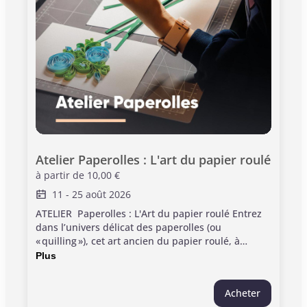
Atelier Paperolles : L'art du papier roulé
à partir de
10,00 €
11
-
25 août 2026
ATELIER Paperolles : L'Art du papier roulé Entrez
dans l’univers délicat des paperolles (ou
« quilling »), cet art ancien du papier roulé, à
travers un atelier créatif proposé au cœur de la
Plus
chapelle des Carmélites. Pour plus de détails
Informations pratiques : > Rendez-vous à la cour
Acheter
de la Chapelle des Carmélites > Durée : 1h30 >