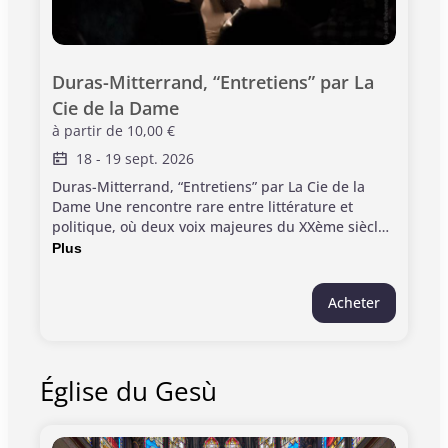
Duras-Mitterrand, “Entretiens” par La 
Cie de la Dame
à partir de
10,00 €
18
-
19 sept. 2026
Duras-Mitterrand, “Entretiens” par La Cie de la
Dame Une rencontre rare entre littérature et
politique, où deux voix majeures du XXème siècle
se révèlent dans toute leur humanité. Par hasard,
Plus
tombés sur la réédition des entretiens entre
Marguerite Duras et François Mitterand chez Folio,
Acheter
Corinne Mariotto et Denis Rey ont envie de
partager l’évidence de ces textes sur scène. Plus
de détails Image ©Corinne Mariotto Informations
pratiques: > Durée: 2h15 (avec une entracte de 25
Église du Gesù
minutes inclus) > Jauge limitée à 80 participants >
Tous publics, adultes et conseillé à partir de 12
ans > Ponctualité requise. > Ce billet inclut l'entrée
aux monuments