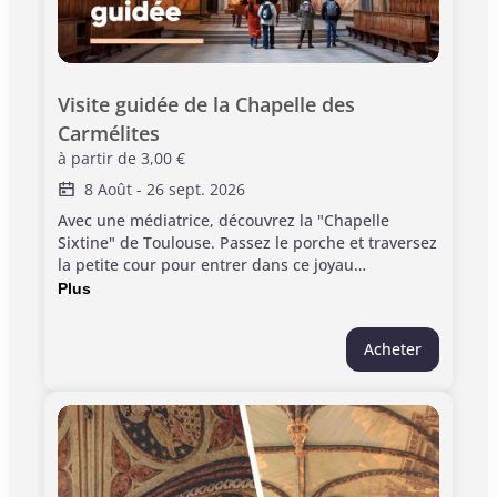
Visite guidée de la Chapelle des 
Carmélites
à partir de
3,00 €
8 Août
-
26 sept. 2026
Avec une médiatrice, découvrez la "Chapelle
Sixtine" de Toulouse. Passez le porche et traversez
la petite cour pour entrer dans ce joyau
d'architecture baroque. Informations pratiques :
Plus
> Rendez-vous à la Chapelle : 1 rue de Périgord
(31000 Toulouse) > Durée de la visite guidée : 1h00
Acheter
> Conseillé à partir de 12 ans > Billetterie sur site :
NON / réservation obligatoire sur la billetterie en
ligne et au plus tard 1 heure avant l'heure de
départ de la visite. > Ponctualité requise, les
visites commencent à l'heure > Information : 06 17
97 28 86 ou 05 62 27 45 20 ou 05 61 22 23 81
L'entrée au monument est incluse dans ce billet.