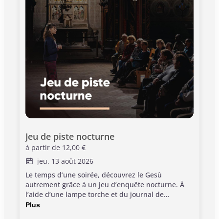
Jeu de piste nocturne
à partir de
12,00 €
jeu. 13 août 2026
Le temps d’une soirée, découvrez le Gesù
autrement grâce à un jeu d’enquête nocturne. À
l’aide d’une lampe torche et du journal de
l’architecte Henri Bach, partez à la recherche d’un
Plus
plan disparu. Observez les détails du monument,