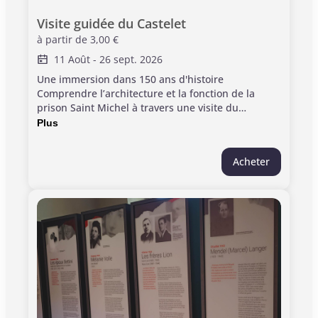
Visite guidée du Castelet
à partir de
3,00 €
11 Août
-
26 sept. 2026
Une immersion dans 150 ans d'histoire
Comprendre l’architecture et la fonction de la
prison Saint Michel à travers une visite du
Castelet, vestiges des parties administratives de
Plus
l’époque. De sa construction à son organisation,
découvrez les pratiques de l’enfermement
Acheter
marqués par la période sombre de la seconde
guerre mondiale. Informations pratiques : >
Durée de la visite : 1h00 > Jauge limitée à 20
participants > À partir de 12 ans > Ponctualité
requise. Les visites commencent à l'heure, tout
retard sera de la responsabilité du visiteur. Entrée
monument incluse dans ce billet.