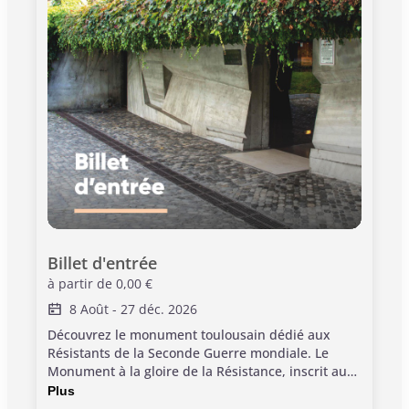
Billet d'entrée
à partir de
0,00 €
8 Août
-
27 déc. 2026
Découvrez le monument toulousain dédié aux
Résistants de la Seconde Guerre mondiale. Le
Monument à la gloire de la Résistance, inscrit au
titre des Monuments Historiques, est une œuvre
Plus
totale où architecture, sculpture, son et images se