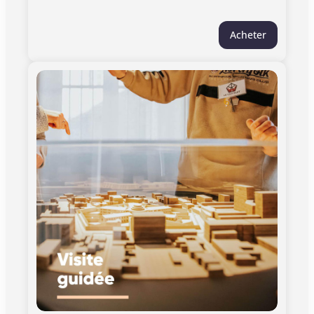
l'époque. De sa construction à son organisation,
découvrez les pratiques de l'enfermement
Acheter
marquées par la période sombre de la seconde
guerre mondiale. Rappel : les quartiers des
détenus ne sont pas accessibles au public, seul le
Castelet (ancienne partie administrative) se visite.
Profitez de la gratuité d'entrée dans les musées
et monuments de Toulouse avec le Pass Tourisme.
Plus d'informations. Informations pratiques :
>Monument ouvert au public de mardi à dimanche
de 11h00 à 18h00. Le vendredi est dédié aux
groupes accompagnés, sur réservation.
>Fermeture le 01 janvier, 01 mai, 25 décembre.
>Pour les Groupes de plus de 10 participants.
Contactez-nous.