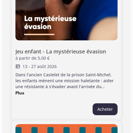
Jeu enfant - La mystérieuse évasion
à partir de
5,00 €
13
-
27 août 2026
Dans l’ancien Castelet de la prison Saint-Michel,
les enfants mènent une mission haletante : aider
une résistante à s’évader avant l’arrivée du
gardien. Accompagnés d’une médiatrice, ils
Plus
explorent les lieux à la recherche des pièces d’un
plan secret, résolvent une énigme finale, et
Acheter
s’immergent dans l’histoire du site à travers un jeu
coopératif. Informations pratiques : > Durée :
1h00 > Jauge limitée à 10 enfants. > Pour les
enfants de 6 à 10 ans. Activité réservée aux