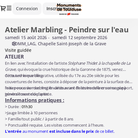
Choix
Dialogue
Connexion
Inscrivez-vous
d'une
date
[Chapelle
Atelier Marbling - Peindre sur l'eau
Atelier
Saint-
Marbling
Joseph
samedi 15 août 2026
samedi 12 septembre 2026
-
DDMM_LAG
Chapelle Saint-Joseph de la Grave
de
Peindre
Visite guidée
la
sur
ATELIER
Grave
l'eau
En lien avec l’installation de l’artiste
Stéphane Thidet à la chapelle de La
|
Grave
, qui évoque la crue historique de la Garonne de 1875, venez
15.08.2026
découvrir le marbling.
Cette technique décorative, utilisée du 17e au 20e siècle pour les
-
couvertures de livres, consiste à déposer de la peinture à la surface de
11:00
l’eau pour créer des motifs variés avant de les transférer sur un support,
Initiez-vous au marbling en découvrant l'histoire de la crue imagée à
|
généralement du papier.
travers l'œuvre de l'artiste.
Atelier
Informations pratiques :
Marbling
> Durée :
01h30
-
>Jauge limitée à 10 personnes
Peindre
> Famille/tout public / à partir de 8 ans
sur
> Ponctualité requise. Les visites commencent à l'heure.
L'entrée
au monument
est incluse dans le prix
de ce billet.
l'eau]